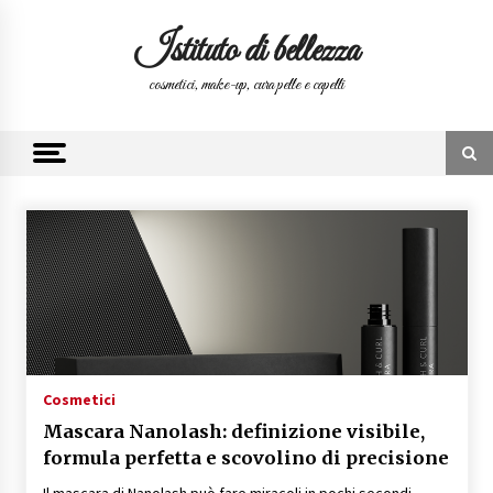
Skip
to
Istituto di bellezza
content
cosmetici, make-up, cura pelle e capelli
Cosmetici
Mascara Nanolash: definizione visibile,
formula perfetta e scovolino di precisione